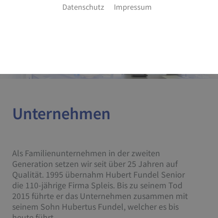
Datenschutz
Impressum
Unternehmen
Als Familienunternehmen in der zweiten
Generation setzen wir seit über 25 Jahren auf
Qualität. 1995 übernahm Hubert Fundel Senior
die 110-jährige Firma Spleis. Bis zu seinem Tod
2015 führte er das Unternehmen zusammen mit
seinem Sohn Hubertus Fundel, welcher es bis
heute führt.