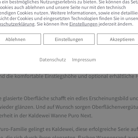
 ein bestmögliches Nutzungserlebnis zu bieten. Sie können das Se
ookies auch ablehnen und unsere Seite nur mit den technisch
ndigen Cookies nutzen. Weitere Informationen, sowie eine detaillie
icht der Cookies und eingesetzten Technologien finden Sie in unser
Sleek and Safety
nschutzerklärung
. Sie können Ihre
Einstellungen
jederzeit ändern.
Ablehnen
Ablehnen
Einstellungen
Akzeptieren
aldewei Puro Next ist ihr extra flacher Wannenrand mit ein
nte Anmutung überzeugt und das Design der Kaldewei Wann
 eine nahtlose Integration der Kaldewei Puro Next in den Fl
Datenschutz
Impressum
he Rückenschräge mit weich auslaufendem Nackenbereich 
 die komfortable Einstiegshöhe und optional erhältliche Ha
Die glasierte Oberfläche schafft ein edles Erscheinungsbild 
wieder glänzen. Und auf Wunsch sorgen Oberflächenvergütun
icherheit in der Kaldewei Wanne Puro Next.
Puro-Familie gelingt es Kaldewei, diese erfolgreiche Serie a
e, die sich durch ihren eleganten, flachen Wannenrand aus